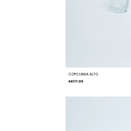
COPO LINHA ALTO
R$117,00