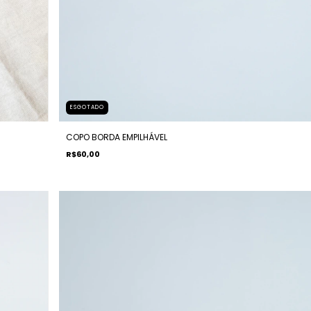
ESGOTADO
COPO BORDA EMPILHÁVEL
R$60,00