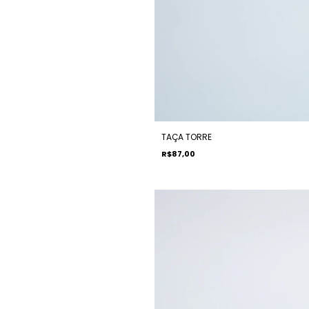
TAÇA TORRE
R$87,00